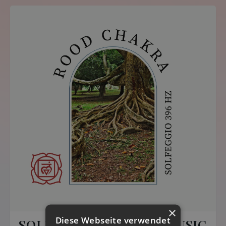
×
Diese Webseite verwendet
SOLFEGGIO HEALING MUSIC