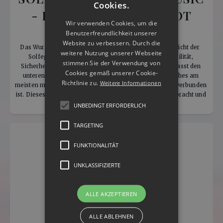
Cookies.
- BALANCING THE ROOT
Wir verwenden Cookies, um die
CHAKRA
Benutzerfreundlichkeit unserer
Website zu verbessern. Durch die
Das Wurzelchakra, das erste Chakra und dieses  entspricht der  
weitere Nutzung unserer Webseite
Solfeggio Frequenz 396 Hz. Es bezieht sich auf Stabilität, 
stimmen Sie der Verwendung von
Sicherheit und die Bedürfnisse des Einzelnen und umfasst den 
Cookies gemäß unserer Cookie-
unteren Teil der Wirbelsäule. Es ist jenes Chakra, welches am 
Richtlinie zu.
Weitere Informationen
meisten mit unseren Grundbedürfnissen wie Sicherheit verbunden 
ist. Dieses wird oft mit der Farbe ‚rot‘ in Verbindung gebracht und 
dem Mantra ‚Ich bin‘. 
UNBEDINGT ERFORDERLICH
TARGETING
FUNKTIONALITÄT
UNKLASSIFIZIERTE
ALLE AKZEPTIEREN
ALLE ABLEHNEN